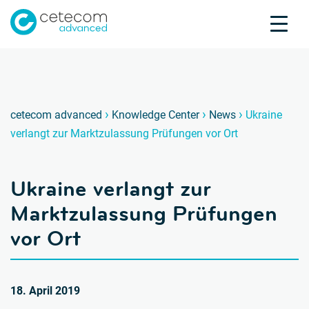
Akkreditierungen
Karriere
Kontakt
Ukrain
U
›
›
›
cetecom advanced
Knowledge Center
News
Ukraine
verlangt zur Marktzulassung Prüfungen vor Ort
Produktprüfung
Produktzertifizierung
Ukraine verlangt zur
Über uns
Branchen
Marktzulassung Prüfungen
Knowledge Center
vor Ort
18. April 2019