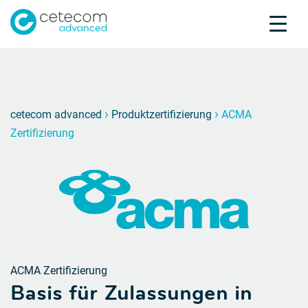
Akkreditierungen
Karriere
Kontakt
ACMA Z
A
›
›
cetecom advanced
Produktzertifizierung
ACMA
Zertifizierung
Produktprüfung
Produktzertifizierung
Über uns
Branchen
Knowledge Center
ACMA Zertifizierung
Basis für Zulassungen in