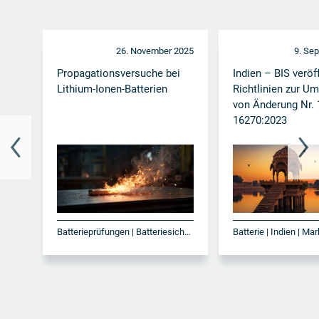
26. November 2025
9. Se
Propagationsversuche bei
Indien – BIS veröf
Lithium-Ionen-Batterien
Richtlinien zur U
von Änderung Nr. 
16270:2023
Batterieprüfungen | Batteriesicherheit