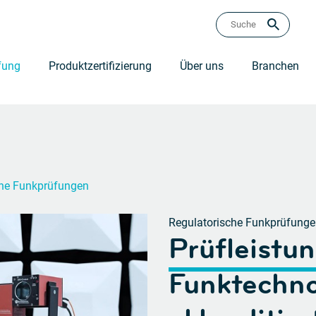
fung
Produktzertifizierung
Über uns
Branchen
che Funkprüfungen
Regulatorische Funkprüfung
Prüfleistu
Funktechno