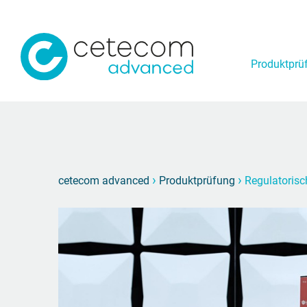
Produktprü
›
›
cetecom advanced
Produktprüfung
Regulatoris