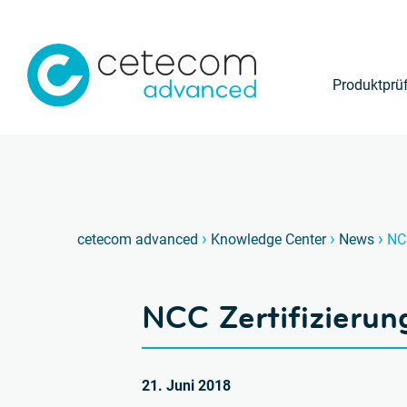
Produktprü
›
›
›
cetecom advanced
Knowledge Center
News
NCC
NCC Zertifizierun
21. Juni 2018