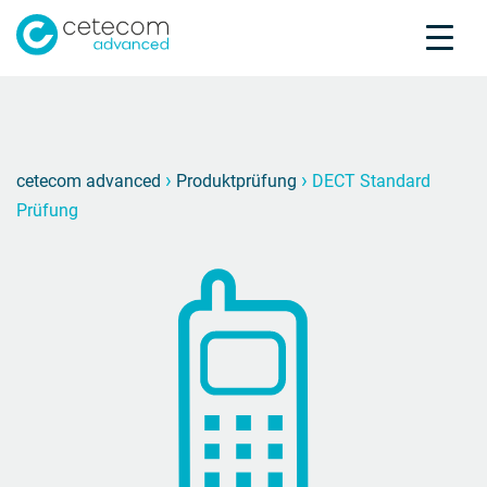
Akkreditierungen
Karriere
Kontakt
DECT S
D
›
›
cetecom advanced
Produktprüfung
DECT Standard
Prüfung
Produktprüfung
Produktzertifizierung
Über uns
Branchen
Knowledge Center