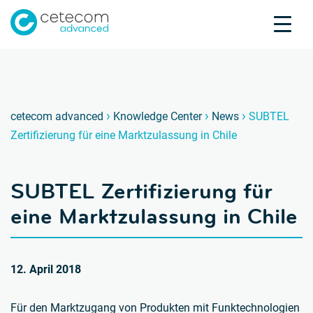
Akkreditierungen
Karriere
Kontakt
SUBTEL
S
›
›
›
cetecom advanced
Knowledge Center
News
SUBTEL
Zertifizierung für eine Marktzulassung in Chile
Produktprüfung
Produktzertifizierung
SUBTEL Zertifizierung für
Über uns
Branchen
eine Marktzulassung in Chile
Knowledge Center
12. April 2018
Für den Marktzugang von Produkten mit Funktechnologien