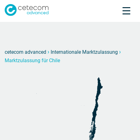
Akkreditierungen
Karriere
Kontakt
Marktz
M
›
›
cetecom advanced
Internationale Marktzulassung
Marktzulassung für Chile
Produktprüfung
Produktzertifizierung
Über uns
Branchen
Knowledge Center