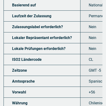
Basierend auf
National
Laufzeit der Zulassung
Permanen
Zulassungslabel erforderlich?
Nein
Lokaler Repräsentant erforderlich?
Nein
Lokale Prüfungen erforderlich?
Nein
ISO2 Ländercode
CL
Zeitzone
GMT -5
Amtssprache
Spanisch
Vorwahl
+56
Währung
Chilenisc