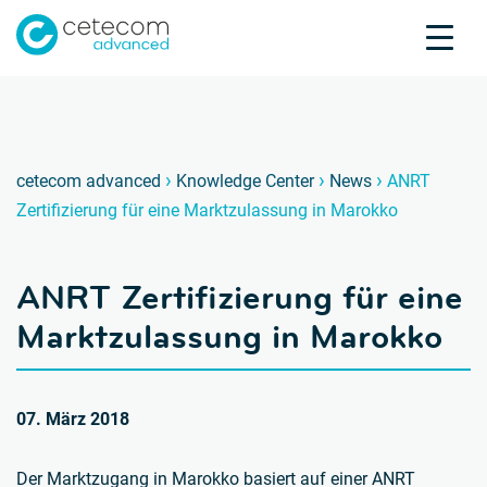
Akkreditierungen
Karriere
Kontakt
ANRT Z
A
›
›
›
cetecom advanced
Knowledge Center
News
ANRT
Zertifizierung für eine Marktzulassung in Marokko
Produktprüfung
Produktzertifizierung
ANRT Zertifizierung für eine
Über uns
Branchen
Marktzulassung in Marokko
Knowledge Center
07. März 2018
Der Marktzugang in Marokko basiert auf einer ANRT