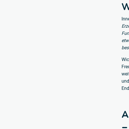
W
Inn
Erz
Fun
etw
bes
Wic
Fre
wei
und
End
A
–