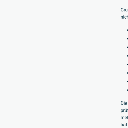
Gru
nic
Die
prü
meh
hat