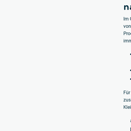
n
Im 
von
Pro
imm
Für
zus
Kle