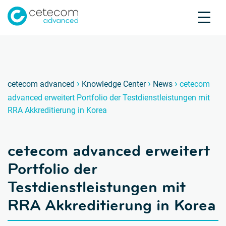
Akkreditierungen
Karriere
Kontakt
ceteco
c
›
›
›
cetecom advanced
Knowledge Center
News
cetecom
advanced erweitert Portfolio der Testdienstleistungen mit
Produktprüfung
RRA Akkreditierung in Korea
Produktzertifizierung
Über uns
cetecom advanced erweitert
Branchen
Knowledge Center
Portfolio der
Testdienstleistungen mit
RRA Akkreditierung in Korea