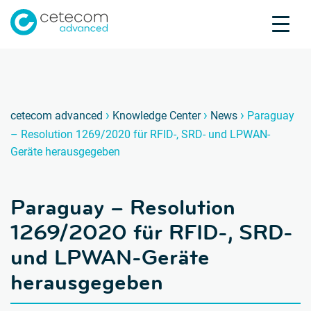
Akkreditierungen
Karriere
Kontakt
Paragu
P
›
›
›
cetecom advanced
Knowledge Center
News
Paraguay
– Resolution 1269/2020 für RFID-, SRD- und LPWAN-
Produktprüfung
Geräte herausgegeben
Produktzertifizierung
Über uns
Paraguay – Resolution
Branchen
Knowledge Center
1269/2020 für RFID-, SRD-
und LPWAN-Geräte
herausgegeben