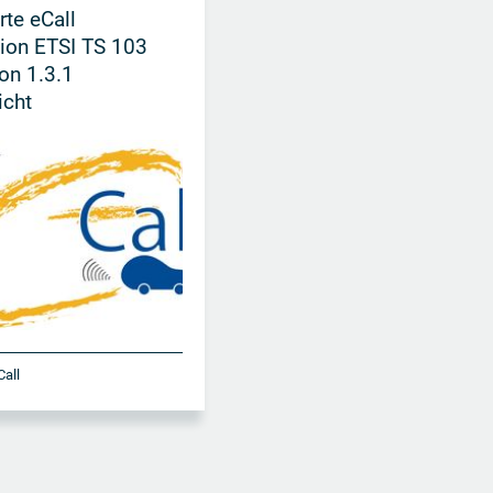
rte eCall
tion ETSI TS 103
on 1.3.1
icht
Call