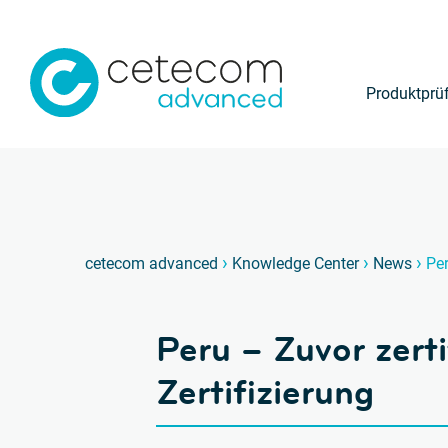
Produktprü
›
›
›
cetecom advanced
Knowledge Center
News
Per
Peru – Zuvor zert
Zertifizierung