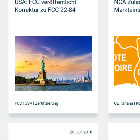
USA: FCC veröffentlicht
NCA Zula
Korrektur zu FCC 22-84
Markteintr
FCC | USA | Zertifizierung
CE | Ghana | N
26. Juli 2018