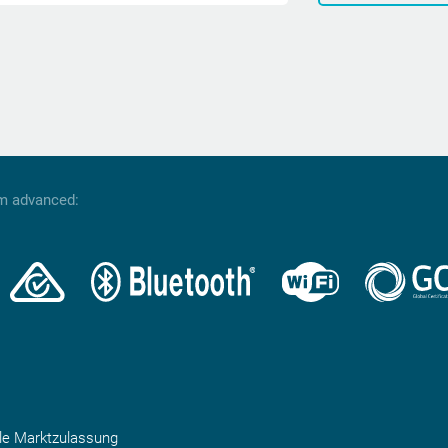
om advanced:
ale Marktzulassung