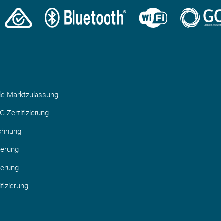
ale Marktzulassung
G Zertifizierung
chnung
ierung
ierung
fizierung