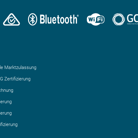
ale Marktzulassung
G Zertifizierung
chnung
ierung
ierung
fizierung