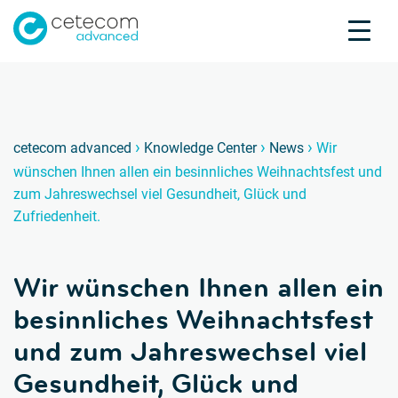
Akkreditierungen
Karriere
Kontakt
Wir wü
W
›
›
›
cetecom advanced
Knowledge Center
News
Wir
wünschen Ihnen allen ein besinnliches Weihnachtsfest und
Produktprüfung
zum Jahreswechsel viel Gesundheit, Glück und
Produktzertifizierung
Zufriedenheit.
Über uns
Branchen
Wir wünschen Ihnen allen ein
Knowledge Center
besinnliches Weihnachtsfest
und zum Jahreswechsel viel
Gesundheit, Glück und