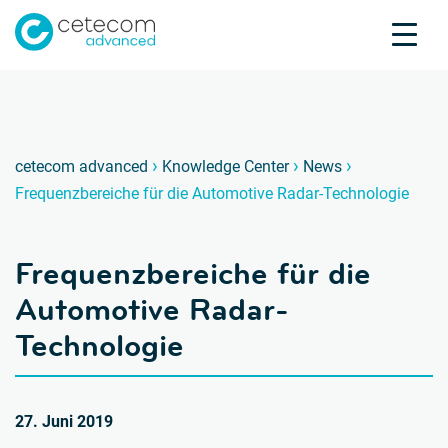
Akkreditierungen
Karriere
Kontakt
Freque
F
›
›
›
cetecom advanced
Knowledge Center
News
Frequenzbereiche für die Automotive Radar-Technologie
Produktprüfung
Produktzertifizierung
Frequenzbereiche für die
Über uns
Branchen
Automotive Radar-
Knowledge Center
Technologie
27. Juni 2019