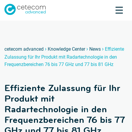
Akkreditierungen
Karriere
Kontakt
Effizi
E
›
›
›
cetecom advanced
Knowledge Center
News
Effiziente
Zulassung für Ihr Produkt mit Radartechnologie in den
Produktprüfung
Frequenzbereichen 76 bis 77 GHz und 77 bis 81 GHz
Produktzertifizierung
Über uns
Effiziente Zulassung für Ihr
Branchen
Knowledge Center
Produkt mit
Radartechnologie in den
Frequenzbereichen 76 bis 77
GHz und 77 bis 81 GHz