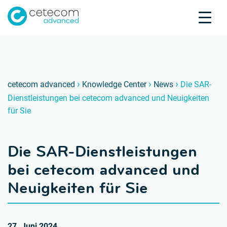
Akkreditierungen
Karriere
Kontakt
Die SA
c
›
›
›
cetecom advanced
Knowledge Center
News
Die SAR-
Dienstleistungen bei cetecom advanced und Neuigkeiten
Produktprüfung
für Sie
Produktzertifizierung
Über uns
Die SAR-Dienstleistungen
Branchen
Knowledge Center
bei cetecom advanced und
Neuigkeiten für Sie
27. Juni 2024