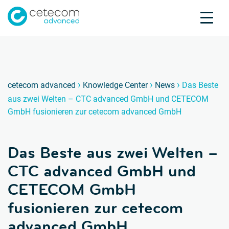
Akkreditierungen
Karriere
Kontakt
Das B
T
›
›
›
cetecom advanced
Knowledge Center
News
Das Beste
aus zwei Welten – CTC advanced GmbH und CETECOM
Produktprüfung
GmbH fusionieren zur cetecom advanced GmbH
Produktzertifizierung
Über uns
Das Beste aus zwei Welten –
Branchen
Knowledge Center
CTC advanced GmbH und
CETECOM GmbH
fusionieren zur cetecom
advanced GmbH