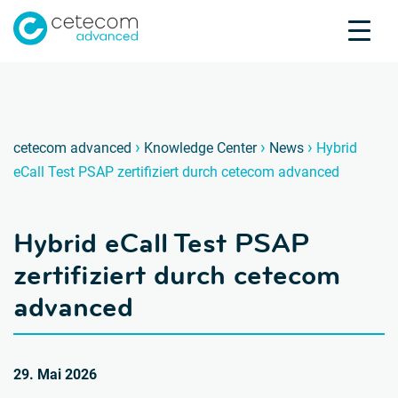
Akkreditierungen
Karriere
Kontakt
Hybrid
H
›
›
›
cetecom advanced
Knowledge Center
News
Hybrid
eCall Test PSAP zertifiziert durch cetecom advanced
Produktprüfung
Produktzertifizierung
Hybrid eCall Test PSAP
Über uns
Branchen
zertifiziert durch cetecom
Knowledge Center
advanced
29. Mai 2026