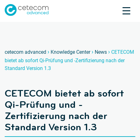
Akkreditierungen
Karriere
Kontakt
CETECO
C
›
›
›
cetecom advanced
Knowledge Center
News
CETECOM
bietet ab sofort Qi-Prüfung und -Zertifizierung nach der
Produktprüfung
Standard Version 1.3
Produktzertifizierung
Über uns
CETECOM bietet ab sofort
Branchen
Knowledge Center
Qi-Prüfung und -
Zertifizierung nach der
Standard Version 1.3