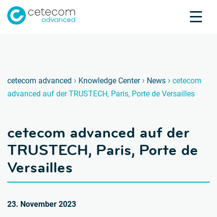
Akkreditierungen
Karriere
Kontakt
ceteco
c
›
›
›
cetecom advanced
Knowledge Center
News
cetecom
advanced auf der TRUSTECH, Paris, Porte de Versailles
Produktprüfung
Produktzertifizierung
cetecom advanced auf der
Über uns
Branchen
TRUSTECH, Paris, Porte de
Knowledge Center
Versailles
23. November 2023