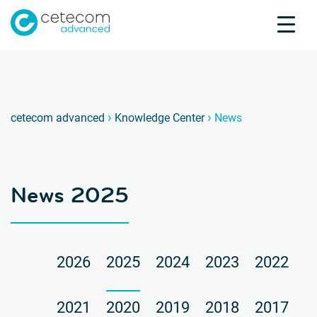
Akkreditierungen
Karriere
Kontakt
News 
N
›
›
cetecom advanced
Knowledge Center
News
Produktprüfung
Produktzertifizierung
Über uns
News 2025
Branchen
Knowledge Center
2026
2025
2024
2023
2022
2021
2020
2019
2018
2017