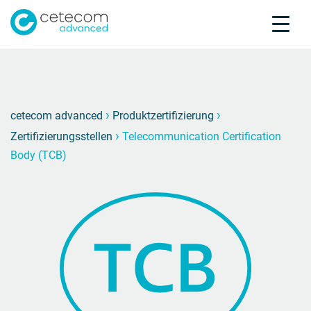
Akkreditierungen
Karriere
Kontakt
Teleco
T
›
›
cetecom advanced
Produktzertifizierung
›
Zertifizierungsstellen
Telecommunication Certification
Produktprüfung
Body (TCB)
Produktzertifizierung
Über uns
Branchen
Knowledge Center