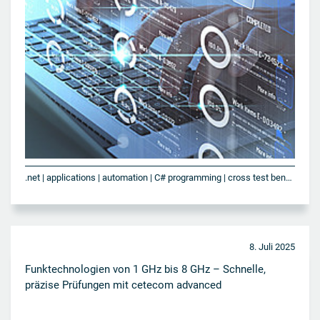
.net | applications | automation | C# programming | cross test bench | customized test solutions | experience | in-house | interface definition | interoperability | kundenspezifische Softwarelösungen | laboratory | Programmierung | programming | protocol testing | robotic systems | software | Software Anwendungen | software development | software engineering | software skills | software solutions | Softwareabteilung | troubleshooting | turnkey solutions
8. Juli 2025
Funktechnologien von 1 GHz bis 8 GHz – Schnelle,
präzise Prüfungen mit cetecom advanced