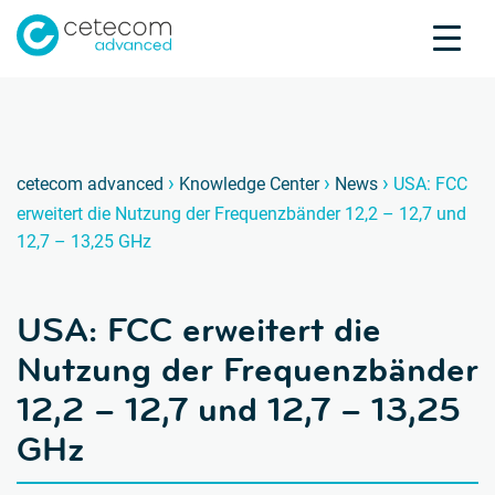
Akkreditierungen
Karriere
Kontakt
USA: F
U
›
›
›
cetecom advanced
Knowledge Center
News
USA: FCC
erweitert die Nutzung der Frequenzbänder 12,2 – 12,7 und
Produktprüfung
12,7 – 13,25 GHz
Produktzertifizierung
Über uns
USA: FCC erweitert die
Branchen
Knowledge Center
Nutzung der Frequenzbänder
12,2 – 12,7 und 12,7 – 13,25
GHz