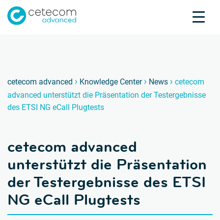
Akkreditierungen
Karriere
Kontakt
ceteco
c
›
›
›
cetecom advanced
Knowledge Center
News
cetecom
advanced unterstützt die Präsentation der Testergebnisse
Produktprüfung
des ETSI NG eCall Plugtests
Produktzertifizierung
Über uns
cetecom advanced
Branchen
Knowledge Center
unterstützt die Präsentation
der Testergebnisse des ETSI
NG eCall Plugtests