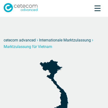
Akkreditierungen
Karriere
Kontakt
Marktz
M
›
›
cetecom advanced
Internationale Marktzulassung
Marktzulassung für Vietnam
Produktprüfung
Produktzertifizierung
Über uns
Branchen
Knowledge Center