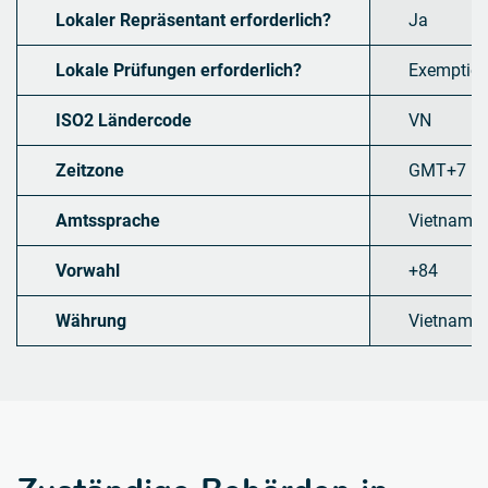
Lokaler Repräsentant erforderlich?
Ja
Lokale Prüfungen erforderlich?
Exemption 
ISO2 Ländercode
VN
Zeitzone
GMT+7
Amtssprache
Vietnames
Vorwahl
+84
Währung
Vietname