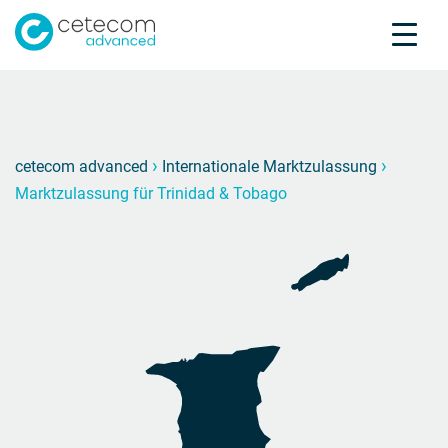
Akkreditierungen
Karriere
Kontakt
Marktz
M
›
›
cetecom advanced
Internationale Marktzulassung
Marktzulassung für Trinidad & Tobago
Produktprüfung
Produktzertifizierung
Über uns
Branchen
Knowledge Center