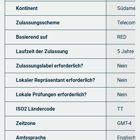
Kontinent
Südameri
Zulassungsscheme
Telecommu
Basierend auf
RED
Laufzeit der Zulassung
5 Jahre
Zulassungslabel erforderlich?
Nein
Lokaler Repräsentant erforderlich?
Nein
Lokale Prüfungen erforderlich?
Nein
ISO2 Ländercode
TT
Zeitzone
GMT-4
Amtssprache
Englisch