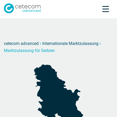
Akkreditierungen
Karriere
Kontakt
Marktz
M
›
›
cetecom advanced
Internationale Marktzulassung
Marktzulassung für Serbien
Produktprüfung
Produktzertifizierung
Über uns
Branchen
Knowledge Center